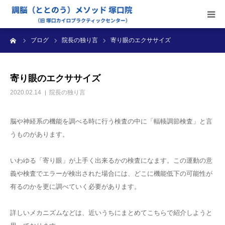
ーム
ブログ
院長の独り言
寄り眼のエクササイズ
当院のご案内
施術内容
寄り眼のエクササイズ
2020.02.14
院長の独り言
受付時間・料金
脳や神経系の機能を調べる時に行う検査の中に「輻輳調節検査」と言
アクセス
うものがあります。
ブログ
いわゆる「寄り眼」が上手く出来るかの検査になます。この運動の意
義や検査でエラーが検出された場合には、どこに機能低下の可能性が
診療カレンダー
有るのかを更に調べていく必要があります。
詳しいメカニズムなどは、近いうちにまとめてこちらで紹介しようと