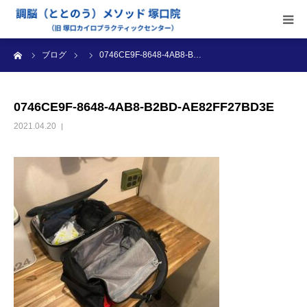
ーム
ブログ
0746CE9F-8648-4AB8-B…
当院のご案内
施術内容
0746CE9F-8648-4AB8-B2BD-AE82FF27BD3E
2021.04.20
受付時間・料金
アクセス
ブログ
診療カレンダー