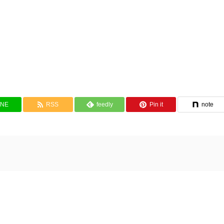
INE
RSS
feedly
Pin it
note