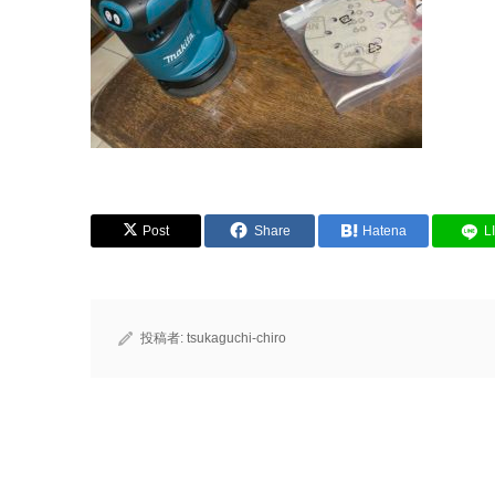
Post
Share
Hatena
L
投稿者:
tsukaguchi-chiro