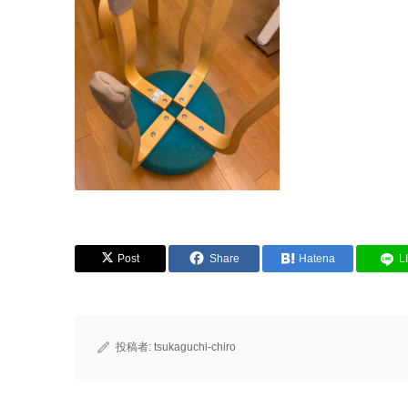
Post
Share
Hatena
L
投稿者:
tsukaguchi-chiro