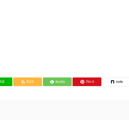
INE
RSS
feedly
Pin it
note