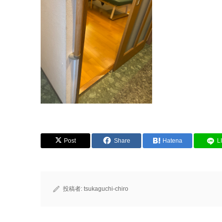
Post
Share
Hatena
L
投稿者:
tsukaguchi-chiro