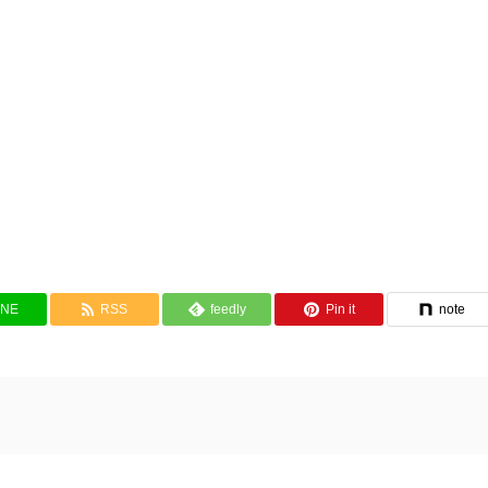
INE
RSS
feedly
Pin it
note