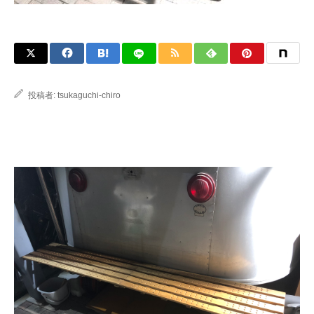
投稿者:
tsukaguchi-chiro