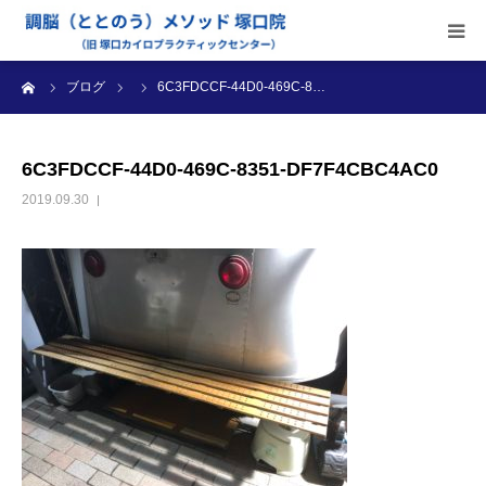
ーム
ブログ
6C3FDCCF-44D0-469C-8…
当院のご案内
施術内容
6C3FDCCF-44D0-469C-8351-DF7F4CBC4AC0
2019.09.30
受付時間・料金
アクセス
ブログ
診療カレンダー