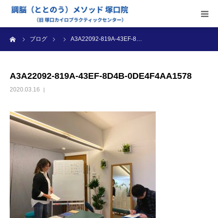
ーム
ブログ
A3A22092-819A-43EF-8…
当院のご案内
施術内容
A3A22092-819A-43EF-8D4B-0DE4F4AA1578
2020.03.16
受付時間・料金
アクセス
ブログ
診療カレンダー