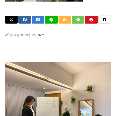
投稿者:
tsukaguchi-chiro