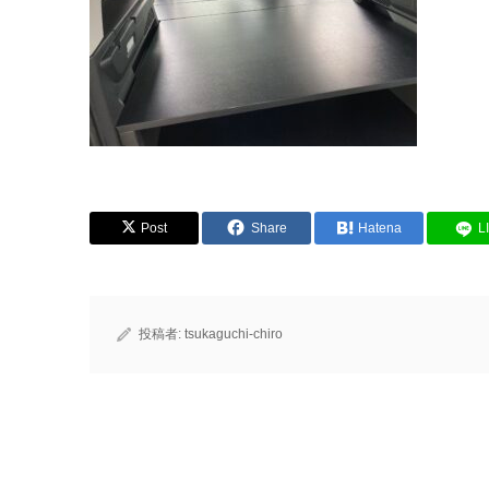
Post
Share
Hatena
L
投稿者:
tsukaguchi-chiro