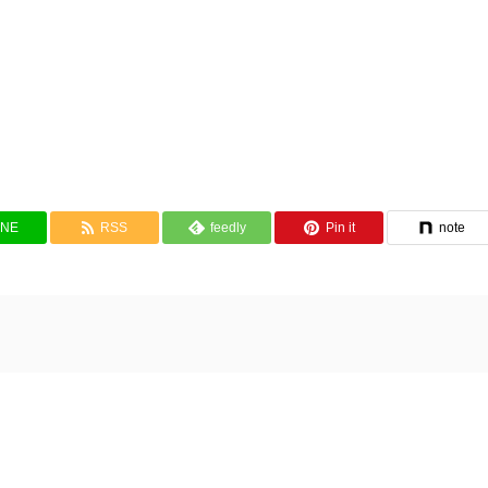
INE
RSS
feedly
Pin it
note