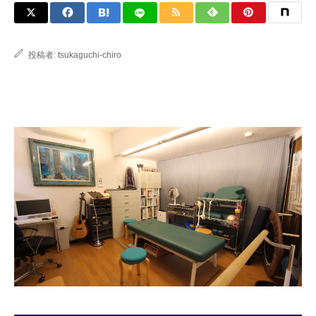
投稿者:
tsukaguchi-chiro