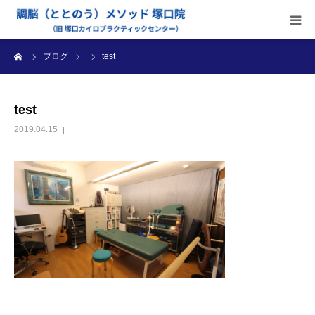
ーム
ブログ
test
当院のご案内
施術内容
test
2019.04.15
受付時間・料金
アクセス
ブログ
診療カレンダー