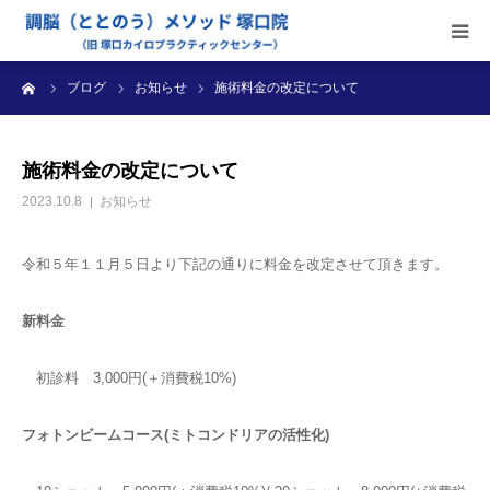
ーム
ブログ
お知らせ
施術料金の改定について
当院のご案内
施術内容
施術料金の改定について
2023.10.8
お知らせ
受付時間・料金
令和５年１１月５日より下記の通りに料金を改定させて頂きます。
アクセス
新料金
ブログ
初診料 3,000円(＋消費税10%)
診療カレンダー
フォトンビームコース(ミトコンドリアの活性化)