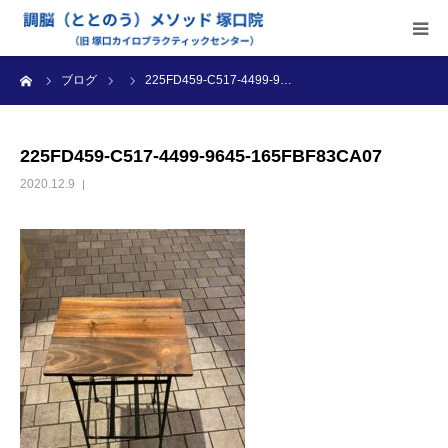
ーム
ブログ
225FD459-C517-4499-9…
当院のご案内
施術内容
225FD459-C517-4499-9645-165FBF83CA07
2020.12.9
受付時間・料金
アクセス
ブログ
診療カレンダー