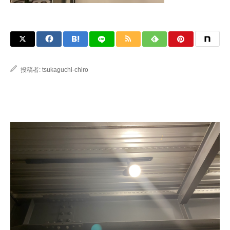
投稿者:
tsukaguchi-chiro