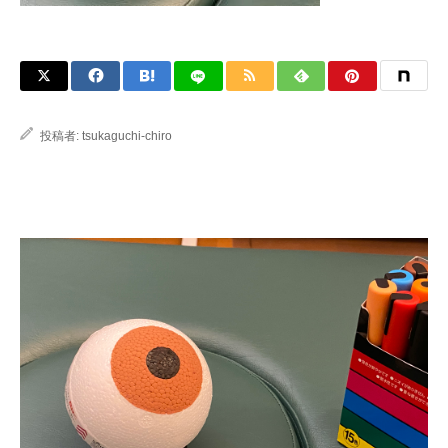
投稿者:
tsukaguchi-chiro