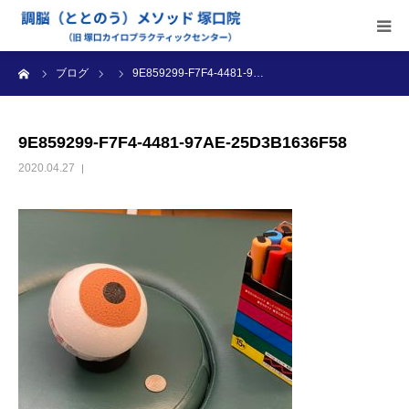
ーム
ブログ
9E859299-F7F4-4481-9…
当院のご案内
施術内容
9E859299-F7F4-4481-97AE-25D3B1636F58
2020.04.27
受付時間・料金
アクセス
ブログ
診療カレンダー