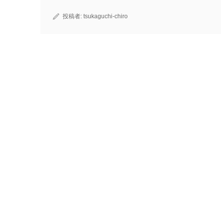
投稿者:
tsukaguchi-chiro