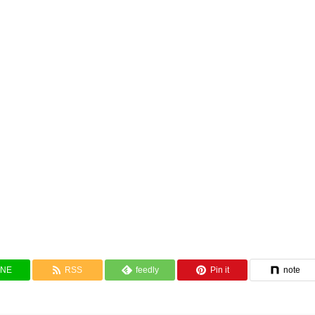
INE
RSS
feedly
Pin it
note