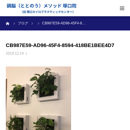
ーム
ブログ
CB987E59-AD96-45F4-8…
当院のご案内
施術内容
CB987E59-AD96-45F4-8594-418BE1BEE4D7
2019.12.14
受付時間・料金
アクセス
ブログ
診療カレンダー