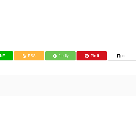
INE
RSS
feedly
Pin it
note