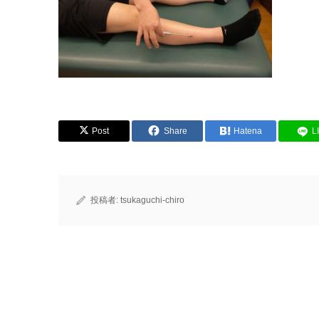
Post
Share
Hatena
L
投稿者:
tsukaguchi-chiro